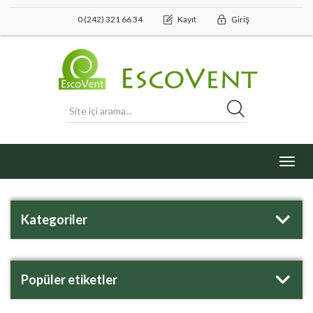
0 (242) 321 66 34
Kayıt
Giriş
Toggl
navig
Kategoriler
Popüler etiketler