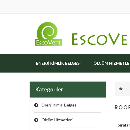
ENERJI KIMLIK BELGESI
ÖLÇÜM HIZMETLE
Kategoriler
Enerji Kimlik Belgesi
ROOF
Ölçüm Hizmetleri
Sırala