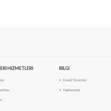
RI HIZMETLERI
BILGI
ler
Enerji Yönetimi
aritası
Hakkımızda
im