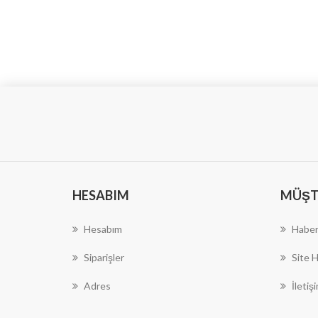
HESABIM
MÜŞTE
Hesabım
Haber
Siparişler
Site H
Adres
İletiş