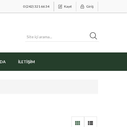
0 (242) 321 66 34
Kayıt
Giriş
ZDA
İLETIŞIM