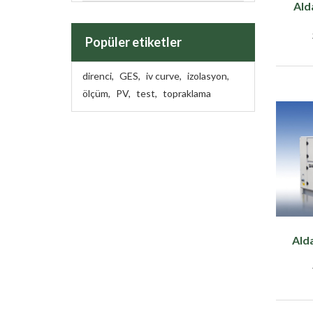
Ald
Popüler etiketler
direnci
,
GES
,
iv curve
,
izolasyon
,
ölçüm
,
PV
,
test
,
topraklama
Ald