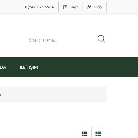
0 (242) 321 66 34
Kayıt
Giriş
ZDA
İLETIŞIM
ı