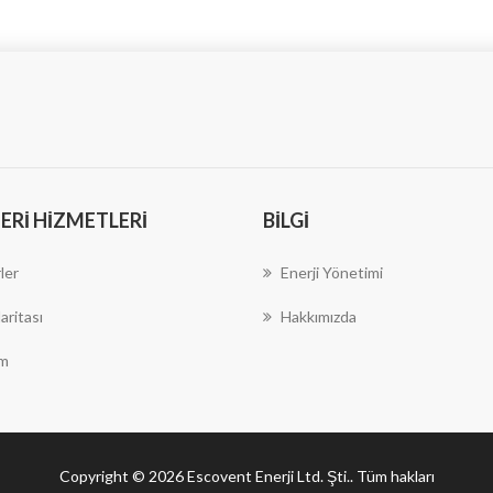
RI HIZMETLERI
BILGI
ler
Enerji Yönetimi
aritası
Hakkımızda
im
Copyright © 2026 Escovent Enerji Ltd. Şti.. Tüm hakları