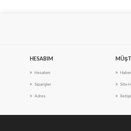
HESABIM
MÜŞTE
Hesabım
Haber
Siparişler
Site H
Adres
İletiş