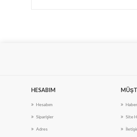
HESABIM
MÜŞTE
Hesabım
Haber
Siparişler
Site H
Adres
İletiş