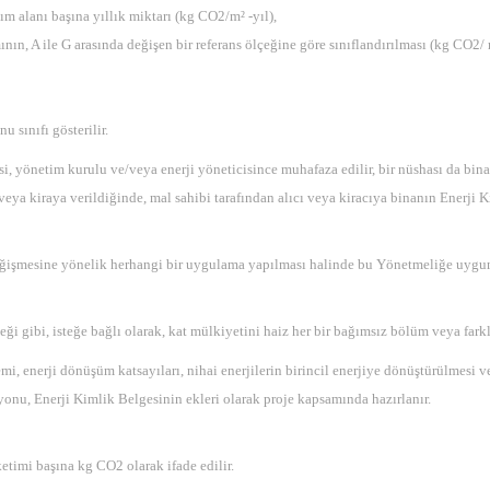
ım alanı başına yıllık miktarı (kg CO2/m² -yıl),
ının, A ile G arasında değişen bir referans ölçeğine göre sınıflandırılması (kg CO2/ m
u sınıfı gösterilir.
i, yönetim kurulu ve/veya enerji yöneticisince muhafaza edilir, bir nüshası da bina 
ya kiraya verildiğinde, mal sahibi tarafından alıcı veya kiracıya binanın Enerji Ki
 değişmesine yönelik herhangi bir uygulama yapılması halinde bu Yönetmeliğe uygun
i gibi, isteğe bağlı olarak, kat mülkiyetini haiz her bir bağımsız bölüm veya farklı
 enerji dönüşüm katsayıları, nihai enerjilerin birincil enerjiye dönüştürülmesi ve e
onu, Enerji Kimlik Belgesinin ekleri olarak proje kapsamında hazırlanır.
etimi başına kg CO2 olarak ifade edilir.