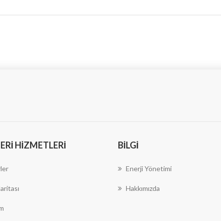
RI HIZMETLERI
BILGI
ler
Enerji Yönetimi
aritası
Hakkımızda
im