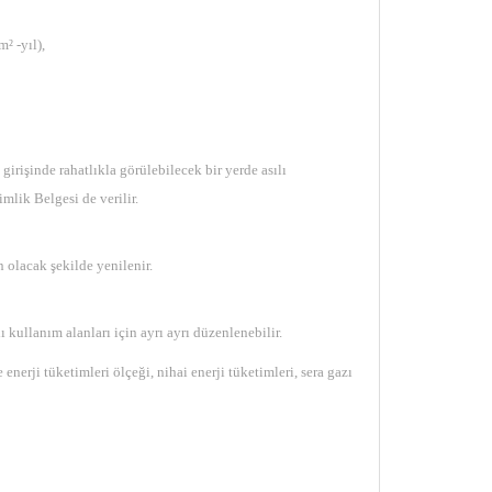
² -yıl),
girişinde rahatlıkla görülebilecek bir yerde asılı
mlik Belgesi de verilir.
 olacak şekilde yenilenir.
 kullanım alanları için ayrı ayrı düzenlenebilir.
nerji tüketimleri ölçeği, nihai enerji tüketimleri, sera gazı