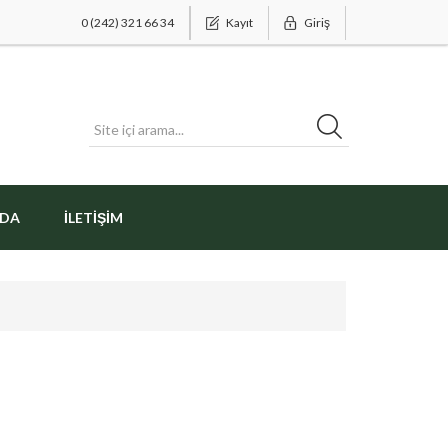
0 (242) 321 66 34
Kayıt
Giriş
ZDA
İLETIŞIM