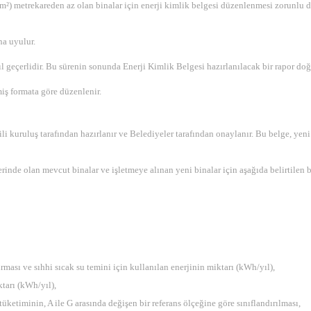
m²) metrekareden az olan binalar için enerji kimlik belgesi düzenlenmesi zorunlu de
a uyulur.
l geçerlidir. Bu sürenin sonunda Enerji Kimlik Belgesi hazırlanılacak bir rapor do
iş formata göre düzenlenir.
li kuruluş tarafından hazırlanır ve Belediyeler tarafından onaylanır. Bu belge, yeni
inde olan mevcut binalar ve işletmeye alınan yeni binalar için aşağıda belirtilen bi
rması ve sıhhi sıcak su temini için kullanılan enerjinin miktarı (kWh/yıl),
ktarı (kWh/yıl),
tüketiminin, A ile G arasında değişen bir referans ölçeğine göre sınıflandırılması,