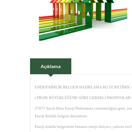
Açıklama
ENERJİ KİMLİK BELGESİ HAZIRLAMA M2 ÜCRETİMİZ 
( PROJE BÜYÜKLÜĞÜNE GÖRE GEREKLİ İSKONTOLAR
27075 Sayılı Bina Enerji Performans yönetmeliğine göre, yeni 
Enerji Kimlik belgesi düzenlenir.
Enerji kimlik belgesinde binanın enerji ihtiyacı, yalıtım özel