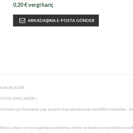
0,20 € vergi hariç
40 KURUŞTUR.
 UYGULANACAKTIR )
binalar için hazırlanan yapı projeleri kapsamında proje müellifleri tarafından , me
likleri, ısıtma ve/veya soğutma sistemlerinin verimi ve binanın enerji tüketim sınıfla