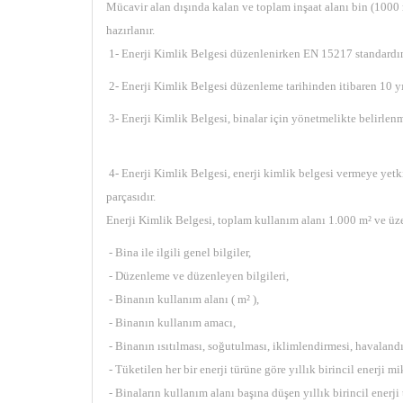
Mücavir alan dışında kalan ve toplam inşaat alanı bin (1000 
hazırlanır.
1- Enerji Kimlik Belgesi düzenlenirken EN 15217 standardın
2- Enerji Kimlik Belgesi düzenleme tarihinden itibaren 10 yı
3- Enerji Kimlik Belgesi, binalar için yönetmelikte belirlenm
4- Enerji Kimlik Belgesi, enerji kimlik belgesi vermeye yetki
parçasıdır.
Enerji Kimlik Belgesi, toplam kullanım alanı 1.000 m² ve üzer
- Bina ile ilgili genel bilgiler,
- Düzenleme ve düzenleyen bilgileri,
- Binanın kullanım alanı ( m² ),
- Binanın kullanım amacı,
- Binanın ısıtılması, soğutulması, iklimlendirmesi, havalandı
- Tüketilen her bir enerji türüne göre yıllık birincil enerji mi
- Binaların kullanım alanı başına düşen yıllık birincil enerji 