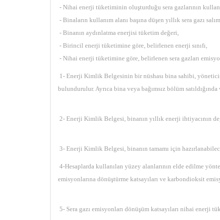
- Nihai enerji tüketiminin oluşturduğu sera gazlarının kullan
- Binaların kullanım alanı başına düşen yıllık sera gazı salım
- Binanın aydınlatma enerjisi tüketim değeri,
- Birincil enerji tüketimine göre, belirlenen enerji sınıfı,
- Nihai enerji tüketimine göre, belirlenen sera gazları emisyon
1- Enerji Kimlik Belgesinin bir nüshası bina sahibi, yöneticis
bulundurulur. Ayrıca bina veya bağımsız bölüm satıldığında ve
2- Enerji Kimlik Belgesi, binanın yıllık enerji ihtiyacının
3- Enerji Kimlik Belgesi, binanın tamamı için hazırlanabileceğ
4-Hesaplarda kullanılan yüzey alanlarının elde edilme yöntemi,
emisyonlarına dönüştürme katsayıları ve karbondioksit emisy
5- Sera gazı emisyonları dönüşüm katsayıları nihai enerji tük