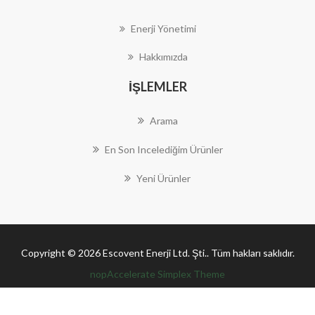
Enerji Yönetimi
Hakkımızda
İŞLEMLER
Arama
En Son Incelediğim Ürünler
Yeni Ürünler
Copyright © 2026 Escovent Enerji Ltd. Şti.. Tüm hakları saklıdır.
nopAccelerate Simplex Theme
Theme by
nopAccelerate