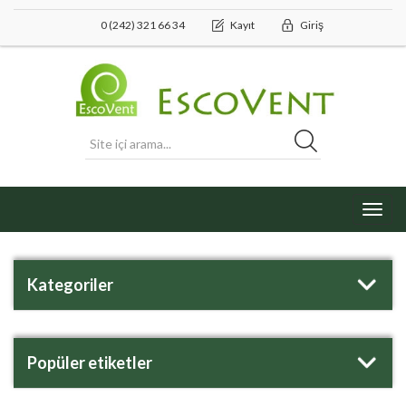
0 (242) 321 66 34
Kayıt
Giriş
Toggl
navig
Kategoriler
Popüler etiketler