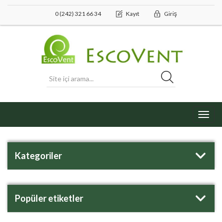
0 (242) 321 66 34
Kayıt
Giriş
Toggl
navig
Kategoriler
Popüler etiketler