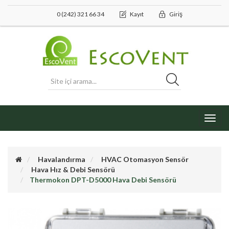
0 (242) 321 66 34
Kayıt
Giriş
Toggl
navig
Havalandırma
HVAC Otomasyon Sensör
Hava Hız & Debi Sensörü
Thermokon DPT-D5000 Hava Debi Sensörü