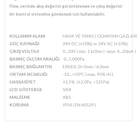
Flow,
yerinde akış değerini görüntülemek ve çıkış değerini
bir kontrol sistemine göndemek için
kullanılabilir.
KULLANIM ALANI
HAVA VE YANICI OLMAYAN GAZLAR
GÜÇ KAYNAĞI
24V DC (±10%) or 24V AC (±10%)
ÇIKIŞ VOLTAJI
0...10V ( min. 1 kOhm ) veya 4...20mA 
BASINÇ ÖLÇÜM ARALIĞI
0...5.000Pa
BASINÇ BAĞLANTISI
ERKEK, D=5mm / 6,3mm
ORTAM SICAKLIĞI
-10...+50°C ( max. 95% rH )
HASSASİYET
±1,5% (±2,0Pa <125Pa)
LCD GÖSTERGE
VAR
MALZEME
ABS
KORUMA
IP54 ( EN 60529 )