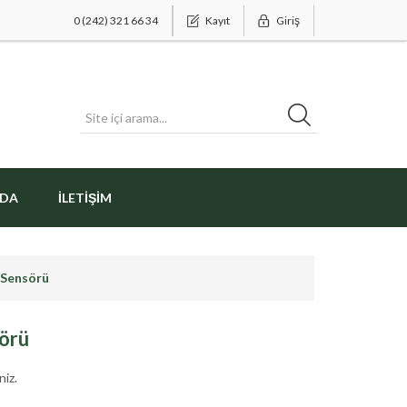
0 (242) 321 66 34
Kayıt
Giriş
ZDA
İLETIŞIM
 Sensörü
örü
niz.