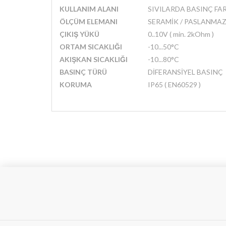
KULLANIM ALANI
SIVILARDA BASINÇ FA
ÖLÇÜM ELEMANI
SERAMİK / PASLANMAZ
ÇIKIŞ YÜKÜ
0..10V ( min. 2kOhm )
ORTAM SICAKLIĞI
-10...50°C
AKIŞKAN SICAKLIĞI
-10...80°C
BASINÇ TÜRÜ
DİFERANSİYEL BASINÇ
KORUMA
IP65 ( EN60529 )