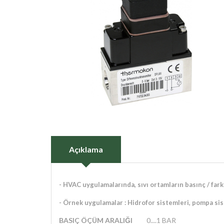
Açıklama
-
HVAC uygulamalarında, sıvı ortamların basınç / fark
- Örnek
uygulamalar : Hidrofor sistemleri, pompa sis
BASIÇ ÖÇÜM ARALIĞI
0....1 BAR