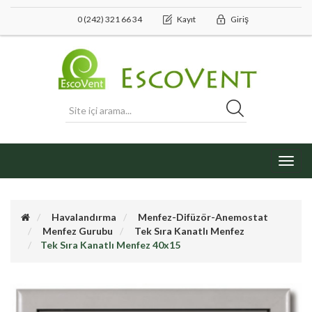
0 (242) 321 66 34
Kayıt
Giriş
Toggl
navig
Havalandırma
Menfez-Difüzör-Anemostat
Menfez Gurubu
Tek Sıra Kanatlı Menfez
Tek Sıra Kanatlı Menfez 40x15