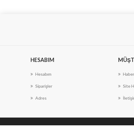
HESABIM
MÜŞTE
Hesabım
Haber
Siparişler
Site H
Adres
İletiş