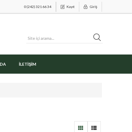
0 (242) 321 66 34
Kayıt
Giriş
ZDA
İLETIŞIM