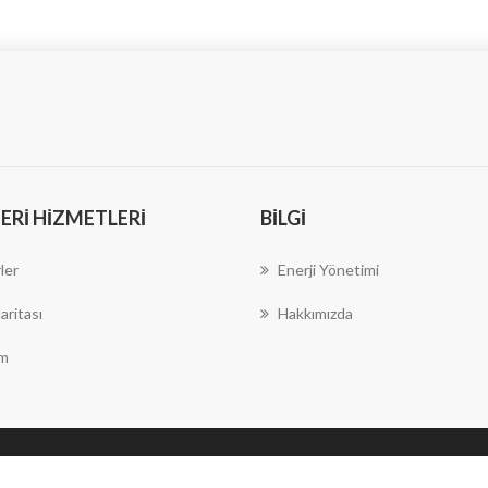
RI HIZMETLERI
BILGI
ler
Enerji Yönetimi
aritası
Hakkımızda
im
Copyright © 2026 Escovent Enerji Ltd. Şti.. Tüm hakları