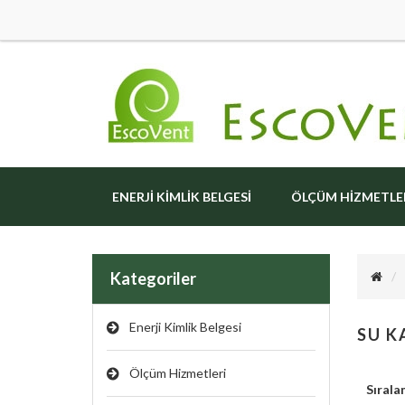
ENERJI KIMLIK BELGESI
ÖLÇÜM HIZMETLE
Kategoriler
Enerji Kimlik Belgesi
SU K
Ölçüm Hizmetleri
Sırala