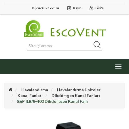
0 (242) 321 66 34
Kayıt
Giriş
Toggl
navig
Havalandırma
Havalandırma Üniteleri
Kanal Fanları
Dikdörtgen Kanal Fanları
S&P ILB/8-400 Dikdörtgen Kanal Fanı