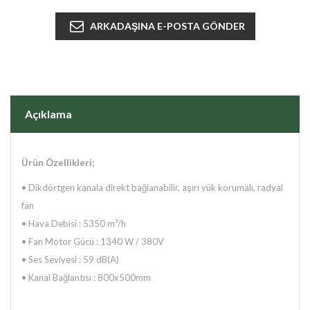
Açıklama
Ürün Özellikleri;
•
Dikdörtgen kanala direkt bağlanabilir, aşırı yük korumalı, radyal
fan
• Hava Debisi : 5350 m³/h
• Fan Motor Gücü : 1340 W / 380V
• Ses Seviyesi : 59 dB(A)
• Kanal Bağlantısı : 800x500mm