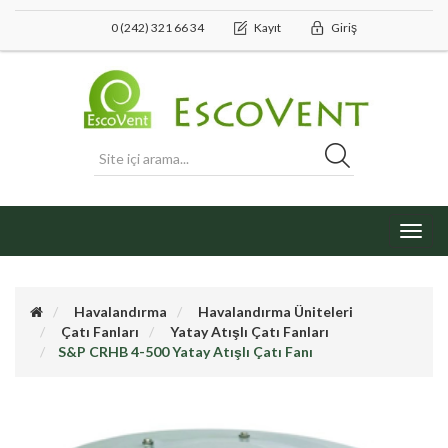
0 (242) 321 66 34
Kayıt
Giriş
Toggl
navig
Havalandırma
Havalandırma Üniteleri
Çatı Fanları
Yatay Atışlı Çatı Fanları
S&P CRHB 4-500 Yatay Atışlı Çatı Fanı