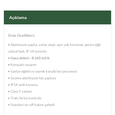
Açıklama
Ürün Özellikleri;
•
Alüminyum şapka, yatay atışlı, aşırı yük korumalı, geriye eğik
radyal fanlı, IP 54 motorlu
•
Hava debisi : 8.160 m3/h
• Kompakt tasarım
• Geriye eğimli ve seyrek kanatlı fan pervanesi
• Sıvama alüminyum fan şapkası
• IP54 sınıfı koruma
• Class F yalıtım
• Trafo ile hız kontrolü
• Standart on-off bakım şalterli