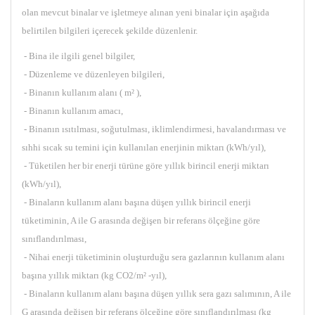
olan mevcut binalar ve işletmeye alınan yeni binalar için aşağıda
belirtilen bilgileri içerecek şekilde düzenlenir.
- Bina ile ilgili genel bilgiler,
- Düzenleme ve düzenleyen bilgileri,
- Binanın kullanım alanı ( m² ),
- Binanın kullanım amacı,
- Binanın ısıtılması, soğutulması, iklimlendirmesi, havalandırması ve
sıhhi sıcak su temini için kullanılan enerjinin miktarı (kWh/yıl),
- Tüketilen her bir enerji türüne göre yıllık birincil enerji miktarı
(kWh/yıl),
- Binaların kullanım alanı başına düşen yıllık birincil enerji
tüketiminin, A ile G arasında değişen bir referans ölçeğine göre
sınıflandırılması,
- Nihai enerji tüketiminin oluşturduğu sera gazlarının kullanım alanı
başına yıllık miktarı (kg CO2/m² -yıl),
- Binaların kullanım alanı başına düşen yıllık sera gazı salımının, A ile
G arasında değişen bir referans ölçeğine göre sınıflandırılması (kg