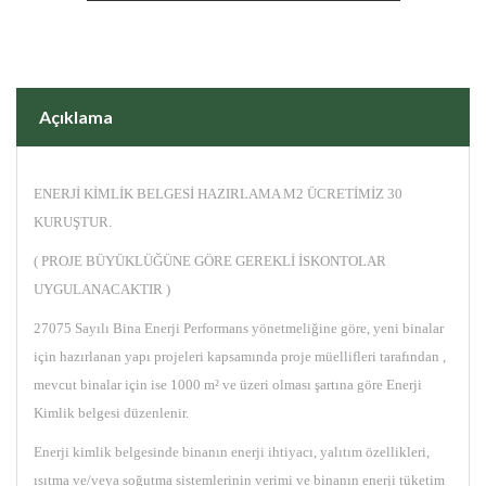
Açıklama
ENERJİ KİMLİK BELGESİ HAZIRLAMA M2 ÜCRETİMİZ 30
KURUŞTUR.
( PROJE BÜYÜKLÜĞÜNE GÖRE GEREKLİ İSKONTOLAR
UYGULANACAKTIR )
27075 Sayılı Bina Enerji Performans yönetmeliğine göre, yeni binalar
için hazırlanan yapı projeleri kapsamında proje müellifleri tarafından ,
mevcut binalar için ise 1000 m² ve üzeri olması şartına göre Enerji
Kimlik belgesi düzenlenir.
Enerji kimlik belgesinde binanın enerji ihtiyacı, yalıtım özellikleri,
ısıtma ve/veya soğutma sistemlerinin verimi ve binanın enerji tüketim