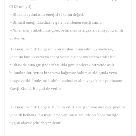
CO2/ m² -yıl),
- Binanın aydınlatma enerjisi tüketim değeri,
- Birincil enerji tüketimine göre, belirlenen enerji sınıfı,
- Nihai enerji tüketimine göre, belirlenen sera gazları emisyonu sınıfı
gösterilir.
1- Enerji Kimlik Belgesinin bir nüshası bina sahibi, yöneticisi,
yönetim kurulu ve/veya enerji yöneticisince muhafaza edilir, bir
nüshası da bina girişinde rahatlıkla görülebilecek bir yerde asılı
bulundurulur. Ayrıca bina veya bağımsız bölüm satıldığında veya
kiraya verildiğinde, mal sahibi tarafından alıcı veya kiracıya binanın
Enerji Kimlik Belgesi de verilir.
2- Enerji Kimlik Belgesi, binanın yıllık enerji ihtiyacının değişmesine
yönelik herhangi bir uygulama yapılması halinde bu Yönetmeliğe
uygun olacak şekilde yenilenir.