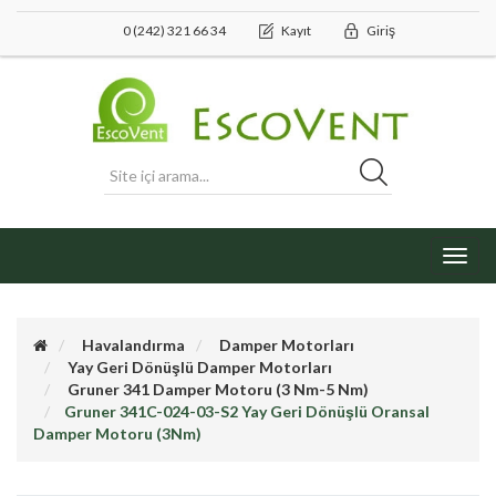
0 (242) 321 66 34
Kayıt
Giriş
Toggl
navig
Havalandırma
Damper Motorları
Yay Geri Dönüşlü Damper Motorları
Gruner 341 Damper Motoru (3 Nm-5 Nm)
Gruner 341C-024-03-S2 Yay Geri Dönüşlü Oransal
Damper Motoru (3Nm)