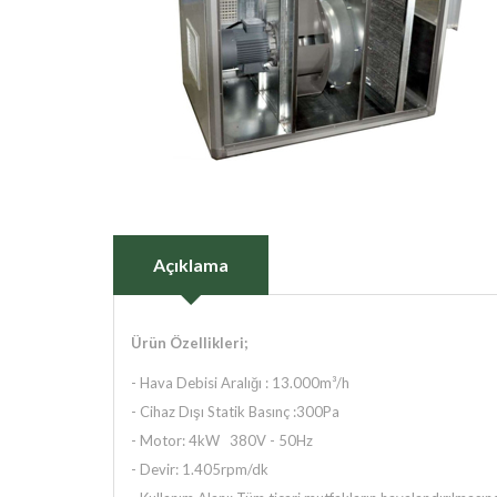
Açıklama
Ürün Özellikleri;
-
Hava Debisi Aralığı : 13.000m³/h
-
Cihaz Dışı Statik Basınç :300Pa
-
Motor: 4kW 380V - 50Hz
-
Devir: 1.405rpm/dk