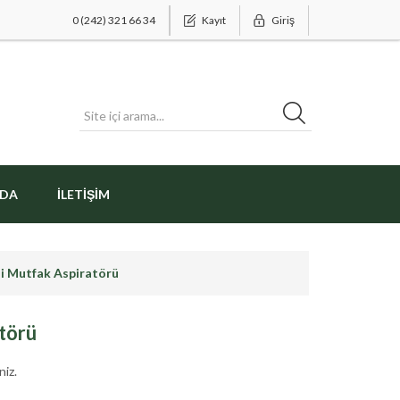
0 (242) 321 66 34
Kayıt
Giriş
ZDA
İLETIŞIM
li Mutfak Aspiratörü
törü
niz.