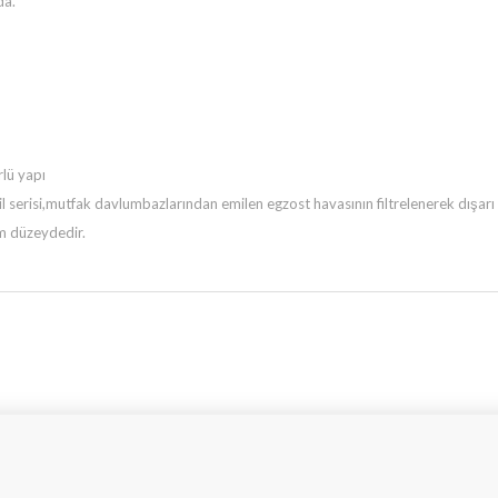
da.
lü yapı
il serisi,mutfak davlumbazlarından emilen egzost havasının filtrelenerek dışarı 
um düzeydedir.