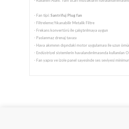
- Kullanım Alanı: Tüm ticari mutfakların havalandırılmasın
- Fan tipi:
Santrifuj Plug fan
- Filtreleme:Yıkanabilir Metalik Filtre
- Frekans konvertörü ile çalıştırılmaya uygun
- Paslanmaz drenaj tavası
- Hava akımının dışındaki motor uygulaması ile uzun ömür
- Endüstriyel sistemlerin havalandırılmasında kullanılan O
- Fan yapısı ve izole panel sayesinde ses seviyesi minim