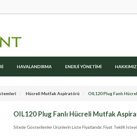
RI
HAVALANDIRMA
ENERJI YÖNETIMI
HAKKIMI
stemleri
Hücreli Mutfak Aspiratörü
OIL120 Plug Fanlı Hücre
OIL120 Plug Fanlı Hücreli Mutfak Aspira
Sitede Gösterilenler Ürünlerin Liste Fiyatlarıdır. Fiyat Teklifi İsteyi