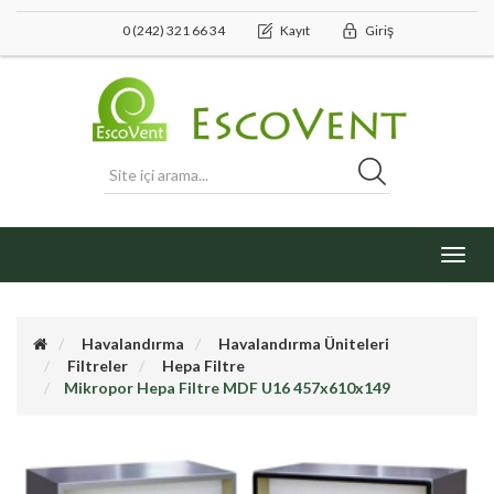
0 (242) 321 66 34
Kayıt
Giriş
Toggl
navig
Havalandırma
Havalandırma Üniteleri
Filtreler
Hepa Filtre
Mikropor Hepa Filtre MDF U16 457x610x149