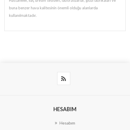
Hastaneler, ilaç üretim tesisleri, laboratuarlar, gıda fabrikaları ve
rda
buna benzer hava kalitesinin önemli olduğu alanla
kullanılmaktadır.
HESABIM
Hesabım