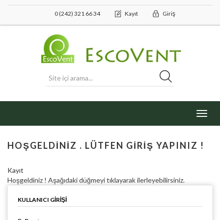
0 (242) 321 66 34
Kayıt
Giriş
Toggl
navig
HOŞGELDINIZ . LÜTFEN GIRIŞ YAPINIZ !
Kayıt
Hoşgeldiniz ! Aşağıdaki düğmeyi tıklayarak ilerleyebilirsiniz.
KULLANICI GIRIŞI