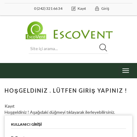
0 (242) 321 66 34
Kayıt
Giriş
Toggl
navig
HOŞGELDINIZ . LÜTFEN GIRIŞ YAPINIZ !
Kayıt
Hoşgeldiniz ! Aşağıdaki düğmeyi tıklayarak ilerleyebilirsiniz.
KULLANICI GIRIŞI