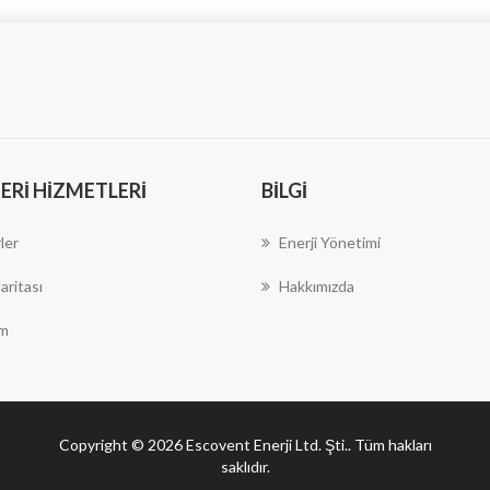
RI HIZMETLERI
BILGI
ler
Enerji Yönetimi
aritası
Hakkımızda
im
Copyright © 2026 Escovent Enerji Ltd. Şti.. Tüm hakları
saklıdır.