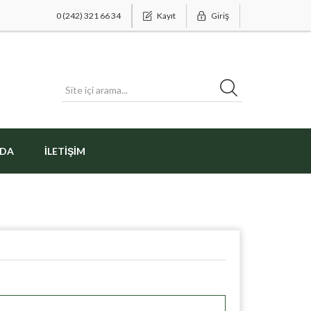
0 (242) 321 66 34
Kayıt
Giriş
ZDA
İLETIŞIM