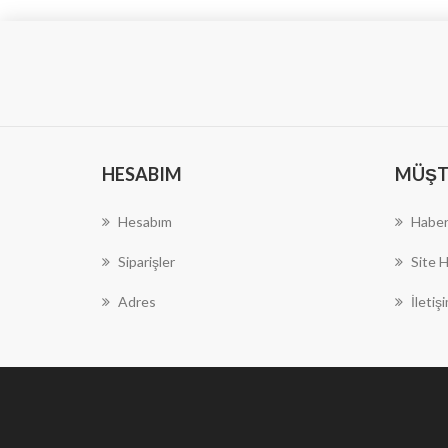
HESABIM
MÜŞTE
Hesabım
Haber
Siparişler
Site H
Adres
İletiş