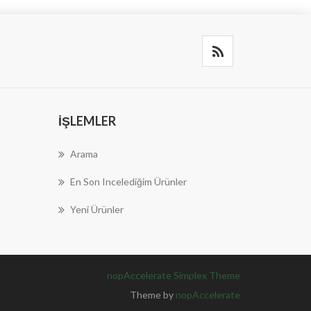
İŞLEMLER
Arama
En Son Incelediğim Ürünler
Yeni Ürünler
nopAccelerate Simplex Theme
Theme by
nopAccelerate