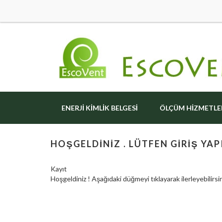
ENERJI KIMLIK BELGESI
ÖLÇÜM HIZMETLE
HOŞGELDINIZ . LÜTFEN GIRIŞ YAPI
Kayıt
Hoşgeldiniz ! Aşağıdaki düğmeyi tıklayarak ilerleyebilirsin