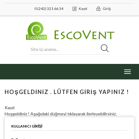
0 (242) 321 66 34
Kayıt
Giriş
Toggl
navig
HOŞGELDINIZ . LÜTFEN GIRIŞ YAPINIZ !
Kayıt
Hoşgeldiniz ! Aşağıdaki düğmeyi tıklayarak ilerleyebilirsiniz.
KULLANICI GIRIŞI