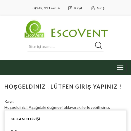
0 (242) 321 66 34
Kayıt
Giriş
Toggl
navig
HOŞGELDINIZ . LÜTFEN GIRIŞ YAPINIZ !
Kayıt
Hoşgeldiniz ! Aşağıdaki düğmeyi tıklayarak ilerleyebilirsiniz.
KULLANICI GIRIŞI