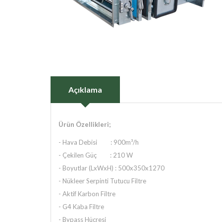
Açıklama
Ürün Özellikleri;
- Hava Debisi : 900m³/h
- Çekilen Güç : 210 W
- Boyutlar (LxWxH) : 500x350x1270
- Nükleer Serpinti Tutucu Filtre
- Aktif Karbon Filtre
- G4 Kaba Filtre
- Bypass Hücresi