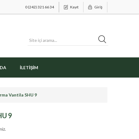
0 (242) 321 66 34
Kayıt
Giriş
ZDA
İLETIŞIM
ırma Vantila SHU 9
HU 9
niz.