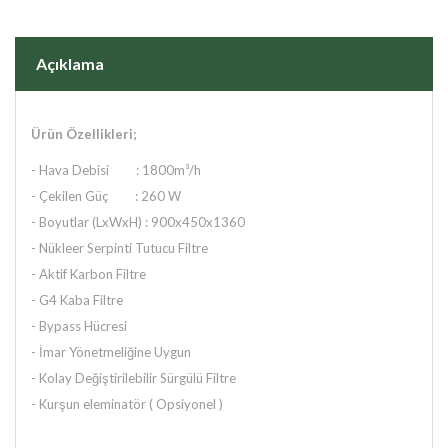
Açıklama
Ürün Özellikleri;
- Hava Debisi : 1800m³/h
- Çekilen Güç : 260 W
- Boyutlar (LxWxH) : 900x450x1360
- Nükleer Serpinti Tutucu Filtre
- Aktif Karbon Filtre
- G4 Kaba Filtre
- Bypass Hücresi
- İmar Yönetmeliğine Uygun
- Kolay Değiştirilebilir Sürgülü Filtre
- Kurşun eleminatör ( Opsiyonel )