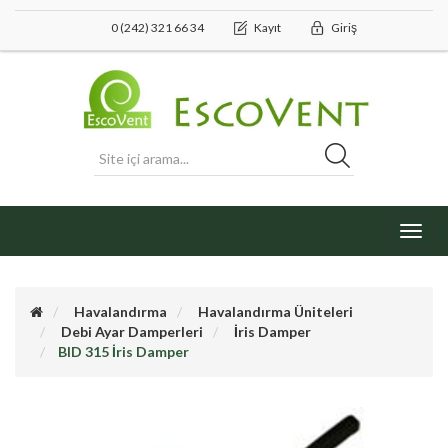
0 (242) 321 66 34
Kayıt
Giriş
Toggl
navig
Havalandırma
Havalandırma Üniteleri
Debi Ayar Damperleri
İris Damper
BID 315 İris Damper