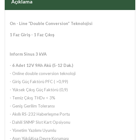
Açıklama
On - Line “Double Conversion” Teknolojisi
1 Faz Giriş - 1 Faz Çıkış
Inform Sinus 3 kVA
-
6 Adet 12V 9Ah Akü
(5-12 Dak.)
- Online double conversion teknoloji
- Giriş Güç Faktörü PFC ( >0,99)
- Yüksek Çıkış Güç Faktörü (0,9)
- Temiz Çıkış THDv < 3%
- Geniş Gerilim Toleransı
- Akıllı RS-232 Haberleşme Portu
- Dahili SNMP Slot Kart Opsiyonu
- Yönetim Yazılımı Uyumlu
- Aşırı Yük&Kısa Devre Koruması