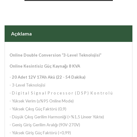
Açıklama
Online Double Conversion “3-Level Teknolojisi”
Online Kesintisiz Güç Kaynağı 8 KVA
-
20
Adet 12V 17Ah Akü (22 - 54 Dakika)
- 3-Level Teknolojisi
- D i g i t a l S i g n a l P r o c e s s o r ( D S P ) K o n t r o l ü
- Yüksek Verim (≥%95 Online Mode)
- Yüksek Çıkış Güç Faktörü (0,9)
- Düşük Çıkış Gerilim Harmoniği (<%1,5 Lineer Yükte)
- Geniş Giriş Gerilim Aralığı (90V-270V)
- Yüksek Giriş Güç Faktörü (>0,99)