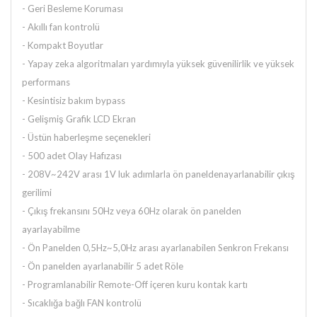
- Geri Besleme Koruması
- Akıllı fan kontrolü
- Kompakt Boyutlar
- Yapay zeka algoritmaları yardımıyla yüksek güvenilirlik ve yüksek
performans
- Kesintisiz bakım bypass
- Gelişmiş Grafik LCD Ekran
- Üstün haberleşme seçenekleri
-
500 adet Olay Hafızası
-
208V~242V arası 1V luk adımlarla ön panelden
ayarlanabilir çıkış
gerilimi
-
Çıkış frekansını 50Hz veya 60Hz olarak ön panelden
ayarlayabilme
-
Ön Panelden 0,5Hz~5,0Hz arası ayarlanabilen Senkron Frekansı
-
Ön panelden ayarlanabilir 5 adet Röle
-
Programlanabilir Remote-Off içeren kuru kontak kartı
-
Sıcaklığa bağlı FAN kontrolü