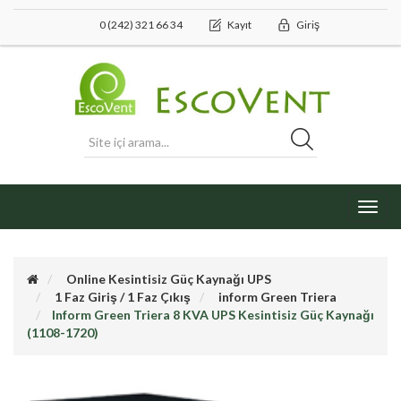
0 (242) 321 66 34
Kayıt
Giriş
Toggl
navig
Online Kesintisiz Güç Kaynağı UPS
1 Faz Giriş / 1 Faz Çıkış
inform Green Triera
Inform Green Triera 8 KVA UPS Kesintisiz Güç Kaynağı
(1108-1720)