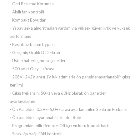
- Geri Besleme Koruması
- Akıllı fan kontrolü
- Kompakt Boyutlar
- Yapay zeka algoritmaları yardımıyla yüksek güvenilirlik ve yüksek
performans
- Kesintisiz bakım bypass
- Gelişmiş Grafik LCD Ekran
- Üstün haberleşme seçenekleri
-
500 adet Olay Hafızası
-
208V~242V arası 1V luk adımlarla ön panelden
ayarlanabilir çıkış
gerilimi
-
Çıkış frekansını 50Hz veya 60Hz olarak ön panelden
ayarlayabilme
-
Ön Panelden 0,5Hz~5,0Hz arası ayarlanabilen Senkron Frekansı
-
Ön panelden ayarlanabilir 5 adet Röle
-
Programlanabilir Remote-Off içeren kuru kontak kartı
-
Sıcaklığa bağlı FAN kontrolü