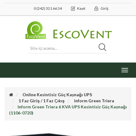
0 (242) 321 66 34
Kayıt
Giriş
Toggl
navig
Online Kesintisiz Güç Kaynağı UPS
1 Faz Giriş / 1 Faz Çıkış
inform Green Triera
Inform Green Triera 6 KVA UPS Kesintisiz Güç Kaynağı
(1106-0720)