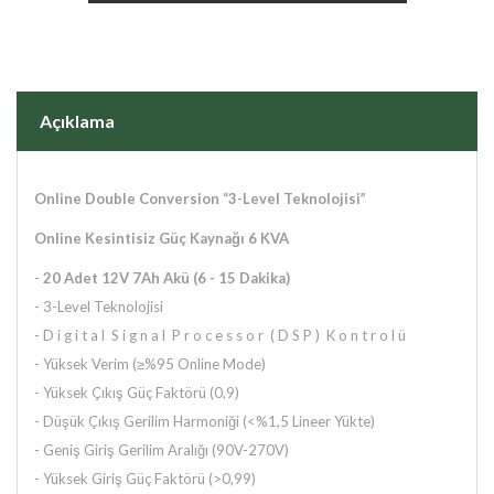
Açıklama
Online Double Conversion “3-Level Teknolojisi”
Online Kesintisiz Güç Kaynağı 6 KVA
-
20
Adet 12V 7Ah Akü (6 - 15 Dakika)
- 3-Level Teknolojisi
- D i g i t a l S i g n a l P r o c e s s o r ( D S P ) K o n t r o l ü
- Yüksek Verim (≥%95 Online Mode)
- Yüksek Çıkış Güç Faktörü (0,9)
- Düşük Çıkış Gerilim Harmoniği (<%1,5 Lineer Yükte)
- Geniş Giriş Gerilim Aralığı (90V-270V)
- Yüksek Giriş Güç Faktörü (>0,99)