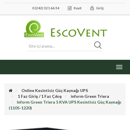
0 (242) 321 66 34
Kayıt
Giriş
Toggl
navig
Online Kesintisiz Güç Kaynağı UPS
1 Faz Giriş / 1 Faz Çıkış
inform Green Triera
Inform Green Triera 5 KVA UPS Kesintisiz Güç Kaynağı
(1105-1220)