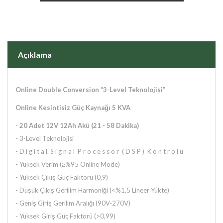
Açıklama
Online Double Conversion “3-Level Teknolojisi”
Online Kesintisiz Güç Kaynağı 5 KVA
-
20
Adet 12V 12Ah Akü (21 - 58 Dakika)
- 3-Level Teknolojisi
- D i g i t a l S i g n a l P r o c e s s o r ( D S P ) K o n t r o l ü
- Yüksek Verim (≥%95 Online Mode)
- Yüksek Çıkış Güç Faktörü (0,9)
- Düşük Çıkış Gerilim Harmoniği (<%1,5 Lineer Yükte)
- Geniş Giriş Gerilim Aralığı (90V-270V)
- Yüksek Giriş Güç Faktörü (>0,99)