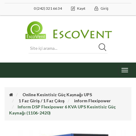
0 (242) 321 66 34
Kayıt
Giriş
Toggl
navig
Online Kesintisiz Güç Kaynağı UPS
1 Faz Giriş / 1 Faz Çıkış
inform Flexipower
Inform DSP Flexipower 6 KVA UPS Kesintisiz Güç
Kaynağı (1106-2420)