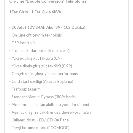
On-Line “Double Conversion” Teknolojisi
1Faz Giriş - 1 Faz Çıkış 6kVA
-
20 Adet 12V 24Ah Akü (39 - 102 Dakika)
- On-Line çift çevrim teknolojisi
- DSP kontrolü
- 4 cihaza kadar paralelleme özelliği
- Yüksek çıkış güç faktörü (0,9)
- Yükseltilmiş giriş güç faktörü (0,99)
- Gerçek sinüs çıkışı-yüksek performans
- Cold start özelliği (Aküsüz Başlama)
- Trafosuz tasarım
- Standart Manuel Bypass (3kVA hariç)
- Akü ömrünü uzatan akıllı akü yönetim sistemi
- Aşırı yük, aşırı sıcaklık & kısa devre korumaları
- Kullanıcı dostu LED/LCD Ön Panel
- Enerji koruma modu (ECOMODE)