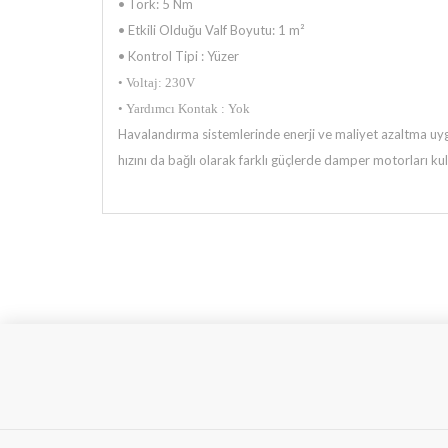
• Tork: 5 Nm
• Etkili Olduğu Valf Boyutu: 1 m²
• Kontrol Tipi : Yüzer
• Voltaj: 230V
• Yardımcı Kontak : Yok
Havalandırma sistemlerinde enerji ve maliyet azaltma uyg
hızını da bağlı olarak farklı güçlerde damper motorları ku