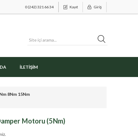
0 (242) 321 66 34
Kayıt
Giriş
ZDA
İLETIŞIM
 5Nm 8Nm 15Nm
Damper Motoru (5Nm)
niz.