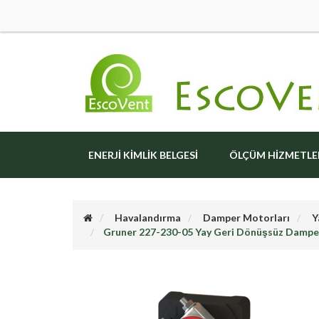
ENERJI KIMLIK BELGESI
ÖLÇÜM HIZMETLE
Havalandırma
Damper Motorları
Y
Gruner 227-230-05 Yay Geri Dönüşsüz Damp