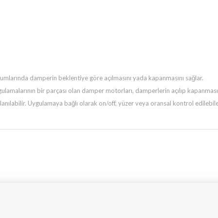
urumlarında damperin beklentiye göre açılmasını yada kapanmasını
sağlar.
ulamalarının bir parçası olan damper motorları, damperlerin açılıp
kapanmasın
llanılabilir. Uygulamaya bağlı olarak on/off, yüzer veya oransal kontrol edileb