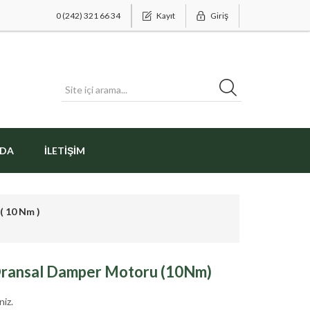
0 (242) 321 66 34
Kayıt
Giriş
ZDA
İLETIŞIM
( 10 Nm )
Oransal Damper Motoru (10Nm)
niz.