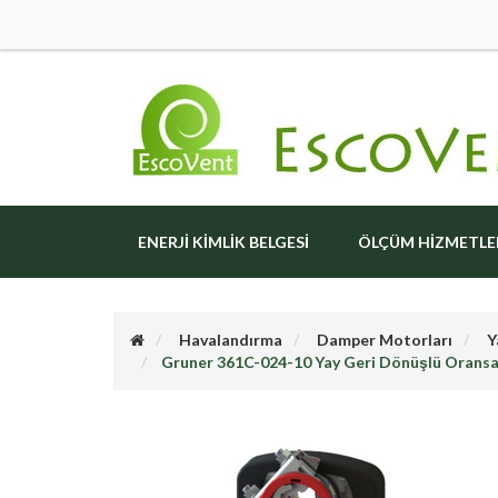
ENERJI KIMLIK BELGESI
ÖLÇÜM HIZMETLE
Havalandırma
Damper Motorları
Y
Gruner 361C-024-10 Yay Geri Dönüşlü Orans