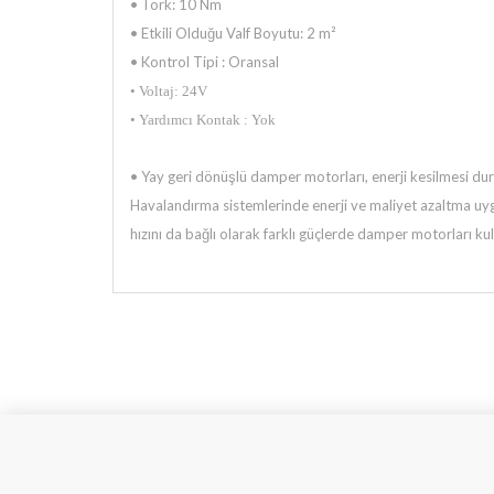
• Tork: 10 Nm
• Etkili Olduğu Valf Boyutu: 2 m²
• Kontrol Tipi : Oransal
• Voltaj: 24V
• Yardımcı Kontak : Yok
•
Yay geri dönüşlü damper motorları, enerji kesilmesi d
Havalandırma sistemlerinde enerji ve maliyet azaltma uyg
hızını da bağlı olarak farklı güçlerde damper motorları ku