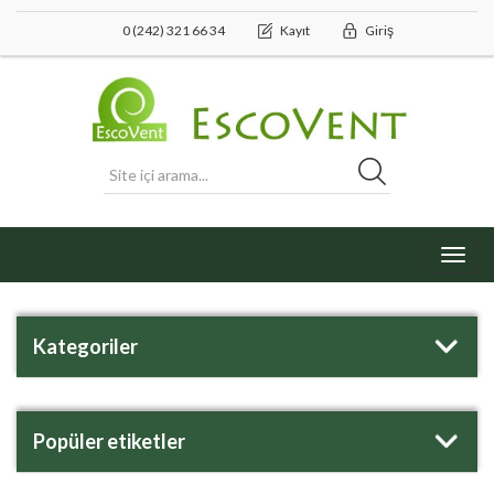
0 (242) 321 66 34
Kayıt
Giriş
Toggl
navig
Kategoriler
Popüler etiketler