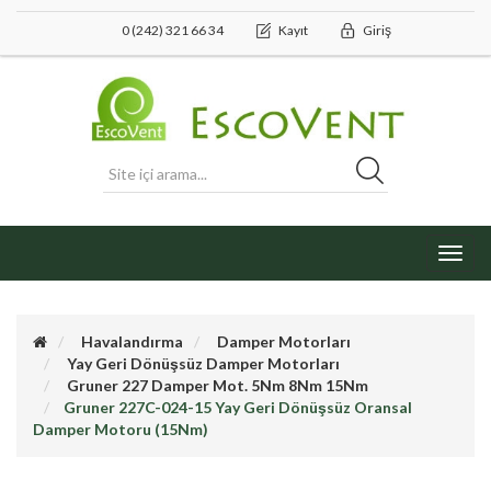
0 (242) 321 66 34
Kayıt
Giriş
Toggl
navig
Havalandırma
Damper Motorları
Yay Geri Dönüşsüz Damper Motorları
Gruner 227 Damper Mot. 5Nm 8Nm 15Nm
Gruner 227C-024-15 Yay Geri Dönüşsüz Oransal
Damper Motoru (15Nm)