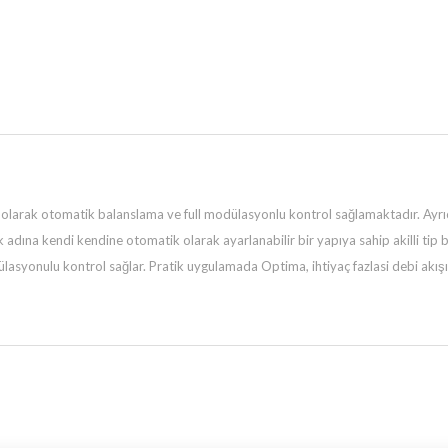
rak otomatik balanslama ve full modülasyonlu kontrol sağlamaktadır. Ayrıca a
dına kendi kendine otomatik olarak ayarlanabilir bir yapıya sahip akilli tip 
syonulu kontrol sağlar. Pratik uygulamada Optima, ihtiyaç fazlasi debi akışını