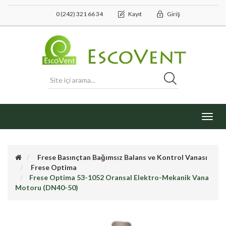
0 (242) 321 66 34
Kayıt
Giriş
Toggl
navig
Frese Basınçtan Bağımsız Balans ve Kontrol Vanası
Frese Optima
Frese Optima 53-1052 Oransal Elektro-Mekanik Vana
Motoru (DN40-50)