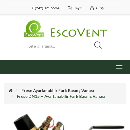
0 (242) 321 66 34
Kayıt
Giriş
Toggl
navig
Frese Ayarlanabilir Fark Basınç Vanası
Frese DN15 H Ayarlanabilir Fark Basınç Vanası