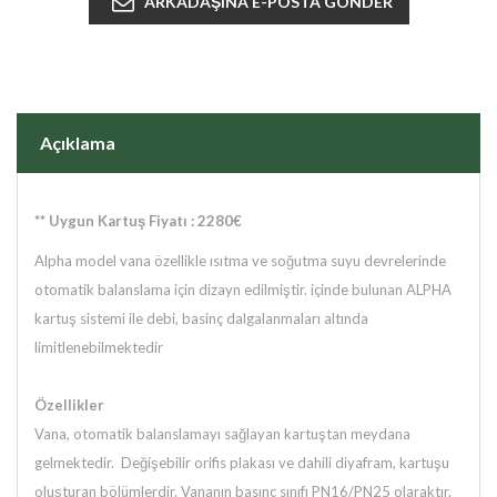
Açıklama
** Uygun Kartuş Fiyatı : 2280€
Alpha model vana özellikle ısıtma ve soğutma suyu devrelerinde
otomatik balanslama için dizayn edilmiştir. içinde bulunan ALPHA
kartuş sistemi ile debi, basinç dalgalanmaları altında
limitlenebilmektedir
Özellikler
Vana, otomatik balanslamayı sağlayan kartuştan meydana
gelmektedir. Değişebilir orifis plakası ve dahili diyafram, kartuşu
oluşturan bölümlerdir. Vananın basınç sınıfı PN16/PN25 olaraktır.