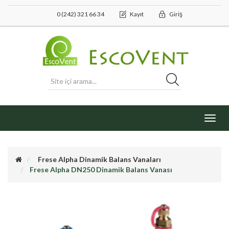
0 (242) 321 66 34
Kayıt
Giriş
Toggl
navig
Frese Alpha Dinamik Balans Vanaları
Frese Alpha DN250 Dinamik Balans Vanası