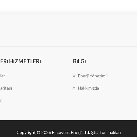
RI HIZMETLERI
BILGI
ler
Enerji Yönetimi
aritası
Hakkımızda
im
Copyright © 2026 Escovent Enerji Ltd. Şti.. Tüm hakları