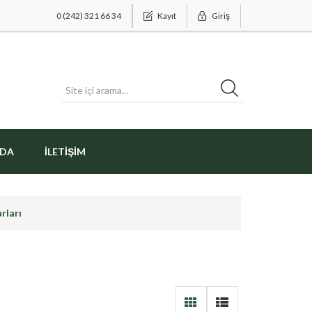
0 (242) 321 66 34
Kayıt
Giriş
ZDA
İLETIŞIM
rları