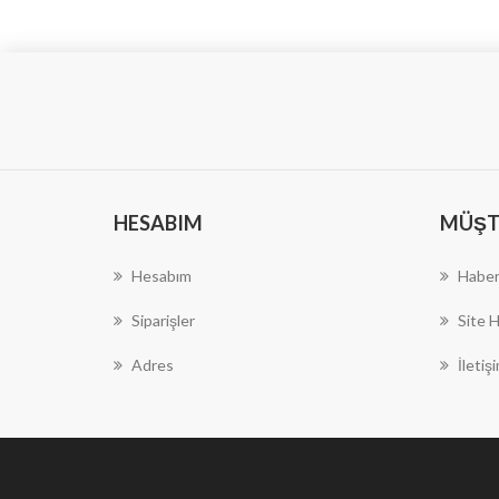
HESABIM
MÜŞTE
Hesabım
Haber
Siparişler
Site H
Adres
İletiş