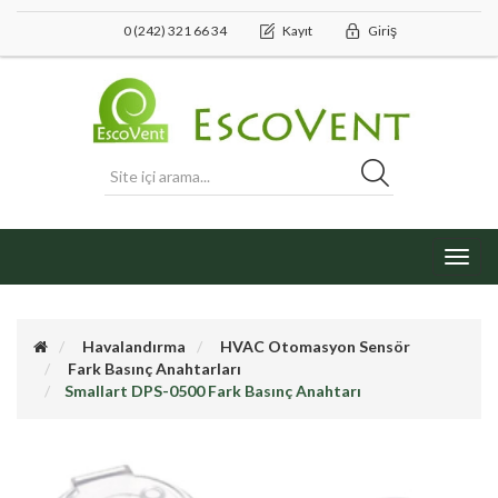
0 (242) 321 66 34
Kayıt
Giriş
Toggl
navig
Havalandırma
HVAC Otomasyon Sensör
Fark Basınç Anahtarları
Smallart DPS-0500 Fark Basınç Anahtarı