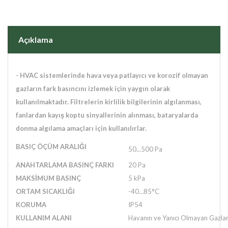
Açıklama
-
HVAC sistemlerinde hava veya patlayıcı ve korozif olmayan
gazların fark basıncını izlemek için yaygın olarak
kullanılmaktadır. Filtrelerin kirlilik bilgilerinin algılanması,
fanlardan kayış koptu sinyallerinin alınması, bataryalarda
donma algılama amaçları için kullanılırlar.
BASIÇ ÖÇÜM ARALIĞI
50...500 Pa
ANAHTARLAMA BASINÇ FARKI
20 Pa
MAKSİMUM BASINÇ
5 kPa
ORTAM SICAKLIĞI
-40…85°C
KORUMA
IP54
KULLANIM ALANI
Havanın ve Yanıcı Olmayan Gazla