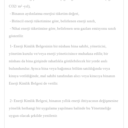
CO2/ m² -yıl),
- Binanın aydınlatma enerjisi tüketim değeri,
- Birincil enerji tüketimine göre, belirlenen enerji sınıfı,
- Nihai enerji tüketimine göre, belirlenen sera gazları emisyonu sınıfı
gösterilir.
1- Enerji Kimlik Belgesinin bir nüshası bina sahibi, yöneticisi,
yönetim kurulu ve/veya enerji yöneticisince muhafaza edilir, bir
nüshası da bina girişinde rahatlıkla görülebilecek bir yerde asılı
bulundurulur. Ayrıca bina veya bağımsız bölüm satıldığında veya
kiraya verildiğinde, mal sahibi tarafından alıcı veya kiracıya binanın
Enerji Kimlik Belgesi de verilir.
2- Enerji Kimlik Belgesi, binanın yıllık enerji ihtiyacının değişmesine
yönelik herhangi bir uygulama yapılması halinde bu Yönetmeliğe
uygun olacak şekilde yenilenir.