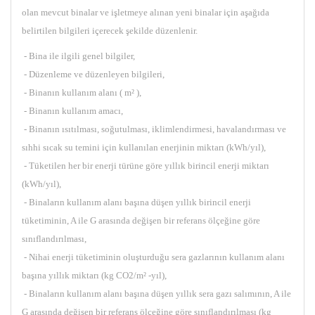
olan mevcut binalar ve işletmeye alınan yeni binalar için aşağıda
belirtilen bilgileri içerecek şekilde düzenlenir.
- Bina ile ilgili genel bilgiler,
- Düzenleme ve düzenleyen bilgileri,
- Binanın kullanım alanı ( m² ),
- Binanın kullanım amacı,
- Binanın ısıtılması, soğutulması, iklimlendirmesi, havalandırması ve
sıhhi sıcak su temini için kullanılan enerjinin miktarı (kWh/yıl),
- Tüketilen her bir enerji türüne göre yıllık birincil enerji miktarı
(kWh/yıl),
- Binaların kullanım alanı başına düşen yıllık birincil enerji
tüketiminin, A ile G arasında değişen bir referans ölçeğine göre
sınıflandırılması,
- Nihai enerji tüketiminin oluşturduğu sera gazlarının kullanım alanı
başına yıllık miktarı (kg CO2/m² -yıl),
- Binaların kullanım alanı başına düşen yıllık sera gazı salımının, A ile
G arasında değişen bir referans ölçeğine göre sınıflandırılması (kg