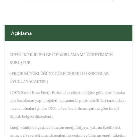
Açıklama
ENERJİ KİMLİK BELGESİ HAZIRLAMA M2 ÜCRETİMİZ 30
KURUŞTUR.
( PROJE BÜYÜKLÜĞÜNE GÖRE GEREKLİ İSKONTOLAR
UYGULANACAKTIR )
27075 Sayılı Bina Enerji Performans yönetmeliğine göre, yeni binalar
için hazırlanan yapı projeleri kapsamında proje müellifleri tarafından ,
mevcut binalar için ise 1000 m² ve üzeri olması şartına göre Enerji
Kimlik belgesi düzenlenir.
Enerji kimlik belgesinde binanın enerji ihtiyacı, yalıtım özellikleri,
ısıtma ve/veya soğutma sistemlerinin verimi ve binanın enerji tüketim