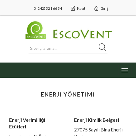
0 (242) 321 66 34
Kayıt
Giriş
Toggl
navig
ENERJI YÖNETIMI
Enerji Verimliliği
Enerji Kimlik Belgesi
Etütleri
27075 Sayılı Bina Enerji