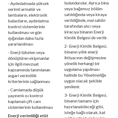
bulundurulur. Ayrıca bina
- Aydınlatmada yüksek
veya bağımsız bölüm
verimli armatür ve
satıldığında veya kiraya
lambaların, elektronik
verildiğinde, mal sahibi
balastların, aydınlatma
tarafından alıcı veya
kontrol sistemlerinin
kiracıya binanın Enerji
kullanılması ve gün
Kimlik Belgesi de verilir.
ışığından daha fazla
yararlanılması
2- Enerji Kimlik Belgesi,
binanın yıllık enerji
- Enerji tüketen veya
ihtiyacının değişmesine
dönüştüren ekipmanlar
yönelik herhangi bir
için ilgili mevzuat
uygulama yapılması
kapsamında tanımlanan
halinde bu Yönetmeliğe
asgari verimlilik
uygun olacak şekilde
kriterlerinin sağlanması
yenilenir.
- Camlamada düşük
3- Enerji Kimlik Belgesi,
yayınımlı ısı kontrol
binanın tamamı için
kaplamalı çift cam
hazırlanabileceği gibi,
sistemlerinin kullanılması
isteğe bağlı olarak, kat
Enerji verimliliği etüt