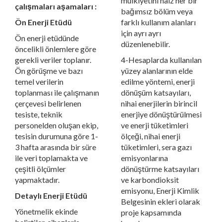
mülkiyetini haiz her bir
çalışmaları aşamaları :
bağımsız bölüm veya
Ön Enerji Etüdü
farklı kullanım alanları
için ayrı ayrı
Ön enerji etüdünde
düzenlenebilir.
öncelikli önlemlere göre
gerekli veriler toplanır.
4-Hesaplarda kullanılan
Ön görüşme ve bazı
yüzey alanlarının elde
temel verilerin
edilme yöntemi, enerji
toplanması ile çalışmanın
dönüşüm katsayıları,
çerçevesi belirlenen
nihai enerjilerin birincil
tesiste, teknik
enerjiye dönüştürülmesi
personelden oluşan ekip,
ve enerji tüketimleri
tesisin durumuna göre 1-
ölçeği, nihai enerji
3 hafta arasında bir süre
tüketimleri, sera gazı
ile veri toplamakta ve
emisyonlarına
çeşitli ölçümler
dönüştürme katsayıları
yapmaktadır.
ve karbondioksit
emisyonu, Enerji Kimlik
Detaylı Enerji Etüdü
Belgesinin ekleri olarak
Yönetmelik ekinde
proje kapsamında