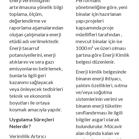
Enerji verimliliğinin
Performans
artırılmasına yönelik bilgi
yönetmeliğine göre, yeni
toplama, ölçüm,
binalar için hazırlanan
değerlendirme ve
yapı projeleri
raporlama aşamalarından
kapsamında proje
oluşan çalışmalara enerji
müellifleri tarafından ,
etüdü adı verilmektedir.
mevcut binalar için ise
Enerji tasarruf
1000 m² ve üzeri olması
potansiyellerini, enerji
şartına göre Enerji Kimlik
atıklarını ve sera gazı
belgesi düzenlenir.
emisyonlarını belirlemek,
Enerji kimlik belgesinde
bunlarla ilgili geri
binanın enerji ihtiyacı,
kazanımı sağlayacak
yalıtım özellikleri, ısıtma
veya önleyecek tedbirleri
ve/veya soğutma
teknik ve ekonomik
sistemlerinin verimi ve
boyutları ile ortaya
binanın enerji tüketim
koymak amacıyla yapılır.
sınıflandırması ile ilgili
Uygulama Süreçleri
bilgiler asgarî olarak
Nelerdir?
bulundurulur. Mücavir
alan dışında kalan ve
Verimlilik Artırıcı