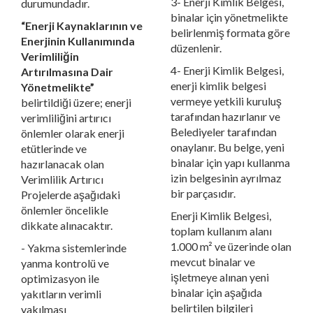
3- Enerji Kimlik Belgesi,
durumundadır.
binalar için yönetmelikte
“Enerji Kaynaklarının ve
belirlenmiş formata göre
Enerjinin Kullanımında
düzenlenir.
Verimliliğin
4- Enerji Kimlik Belgesi,
Artırılmasına Dair
enerji kimlik belgesi
Yönetmelikte”
vermeye yetkili kuruluş
belirtildiği üzere; enerji
tarafından hazırlanır ve
verimliliğini artırıcı
Belediyeler tarafından
önlemler olarak enerji
onaylanır. Bu belge, yeni
etütlerinde ve
binalar için yapı kullanma
hazırlanacak olan
izin belgesinin ayrılmaz
Verimlilik Artırıcı
bir parçasıdır.
Projelerde aşağıdaki
önlemler öncelikle
Enerji Kimlik Belgesi,
dikkate alınacaktır.
toplam kullanım alanı
1.000 m² ve üzerinde olan
- Yakma sistemlerinde
mevcut binalar ve
yanma kontrolü ve
işletmeye alınan yeni
optimizasyon ile
binalar için aşağıda
yakıtların verimli
belirtilen bilgileri
yakılması