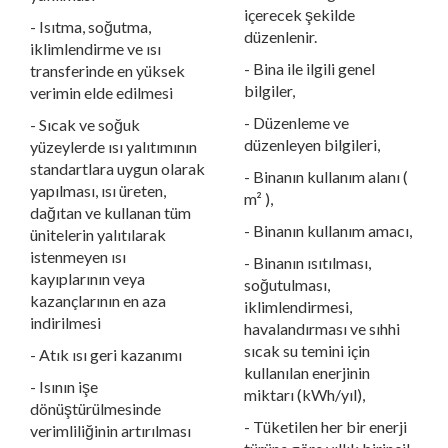
içerecek şekilde
- Isıtma, soğutma,
düzenlenir.
iklimlendirme ve ısı
- Bina ile ilgili genel
transferinde en yüksek
bilgiler,
verimin elde edilmesi
- Düzenleme ve
- Sıcak ve soğuk
düzenleyen bilgileri,
yüzeylerde ısı yalıtımının
standartlara uygun olarak
- Binanın kullanım alanı (
yapılması, ısı üreten,
m² ),
dağıtan ve kullanan tüm
- Binanın kullanım amacı,
ünitelerin yalıtılarak
istenmeyen ısı
- Binanın ısıtılması,
kayıplarının veya
soğutulması,
kazançlarının en aza
iklimlendirmesi,
indirilmesi
havalandırması ve sıhhi
sıcak su temini için
- Atık ısı geri kazanımı
kullanılan enerjinin
- Isının işe
miktarı (kWh/yıl),
dönüştürülmesinde
- Tüketilen her bir enerji
verimliliğinin artırılması