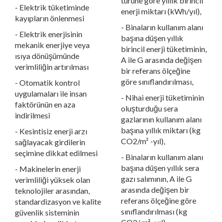
türüne göre yıllık birincil
- Elektrik tüketiminde
enerji miktarı (kWh/yıl),
kayıpların önlenmesi
- Binaların kullanım alanı
- Elektrik enerjisinin
başına düşen yıllık
mekanik enerjiye veya
birincil enerji tüketiminin,
ısıya dönüşümünde
A ile G arasında değişen
verimliliğin artırılması
bir referans ölçeğine
göre sınıflandırılması,
- Otomatik kontrol
uygulamaları ile insan
- Nihai enerji tüketiminin
faktörünün en aza
oluşturduğu sera
indirilmesi
gazlarının kullanım alanı
başına yıllık miktarı (kg
- Kesintisiz enerji arzı
CO2/m² -yıl),
sağlayacak girdilerin
seçimine dikkat edilmesi
- Binaların kullanım alanı
başına düşen yıllık sera
- Makinelerin enerji
gazı salımının, A ile G
verimliliği yüksek olan
arasında değişen bir
teknolojiler arasından,
referans ölçeğine göre
standardizasyon ve kalite
sınıflandırılması (kg
güvenlik sisteminin