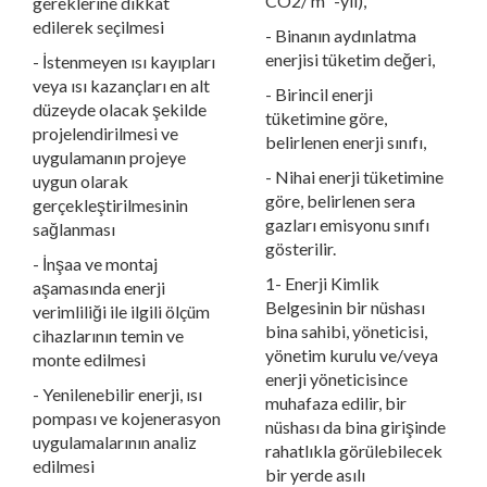
CO2/ m² -yıl),
gereklerine dikkat
edilerek seçilmesi
- Binanın aydınlatma
enerjisi tüketim değeri,
- İstenmeyen ısı kayıpları
veya ısı kazançları en alt
- Birincil enerji
düzeyde olacak şekilde
tüketimine göre,
projelendirilmesi ve
belirlenen enerji sınıfı,
uygulamanın projeye
- Nihai enerji tüketimine
uygun olarak
göre, belirlenen sera
gerçekleştirilmesinin
gazları emisyonu sınıfı
sağlanması
gösterilir.
- İnşaa ve montaj
1- Enerji Kimlik
aşamasında enerji
Belgesinin bir nüshası
verimliliği ile ilgili ölçüm
bina sahibi, yöneticisi,
cihazlarının temin ve
yönetim kurulu ve/veya
monte edilmesi
enerji yöneticisince
- Yenilenebilir enerji, ısı
muhafaza edilir, bir
pompası ve kojenerasyon
nüshası da bina girişinde
uygulamalarının analiz
rahatlıkla görülebilecek
edilmesi
bir yerde asılı