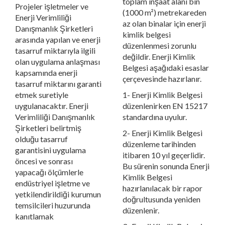
toplam inşaat alanı bin
Projeler işletmeler ve
(1000 m²) metrekareden
Enerji Verimliliği
az olan binalar için enerji
Danışmanlık Şirketleri
kimlik belgesi
arasında yapılan ve enerji
düzenlenmesi zorunlu
tasarruf miktarıyla ilgili
değildir. Enerji Kimlik
olan uygulama anlaşması
Belgesi aşağıdaki esaslar
kapsamında enerji
çerçevesinde hazırlanır.
tasarruf miktarını garanti
etmek suretiyle
1- Enerji Kimlik Belgesi
uygulanacaktır. Enerji
düzenlenirken EN 15217
Verimliliği Danışmanlık
standardına uyulur.
Şirketleri belirtmiş
2- Enerji Kimlik Belgesi
olduğu tasarruf
düzenleme tarihinden
garantisini uygulama
itibaren 10 yıl geçerlidir.
öncesi ve sonrası
Bu sürenin sonunda Enerji
yapacağı ölçümlerle
Kimlik Belgesi
endüstriyel işletme ve
hazırlanılacak bir rapor
yetkilendirildiği kurumun
doğrultusunda yeniden
temsilcileri huzurunda
düzenlenir.
kanıtlamak