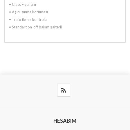
•
Class F yalıtım
•
Aşırı ısınma koruması
•
Trafo ile hız kontrolü
•
Standart on-off bakım şalterli
HESABIM