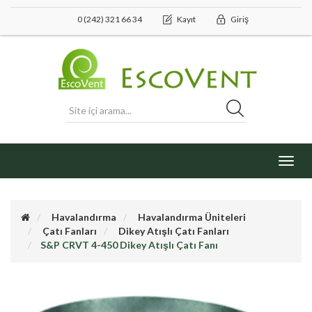
0 (242) 321 66 34
Kayıt
Giriş
Toggl
navig
Havalandırma
Havalandırma Üniteleri
Çatı Fanları
Dikey Atışlı Çatı Fanları
S&P CRVT 4-450 Dikey Atışlı Çatı Fanı