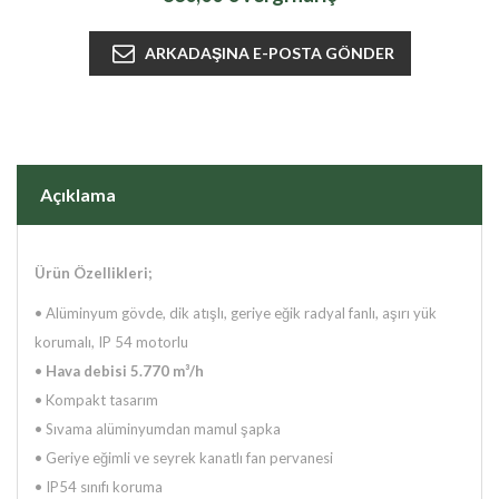
Açıklama
Ürün Özellikleri;
•
Alüminyum gövde, dik atışlı, geriye eğik radyal fanlı, aşırı yük
korumalı, IP 54 motorlu
•
Hava debisi 5.770 m³/h
•
Kompakt tasarım
•
Sıvama alüminyumdan mamul şapka
•
Geriye eğimli ve seyrek kanatlı fan pervanesi
•
IP54 sınıfı koruma