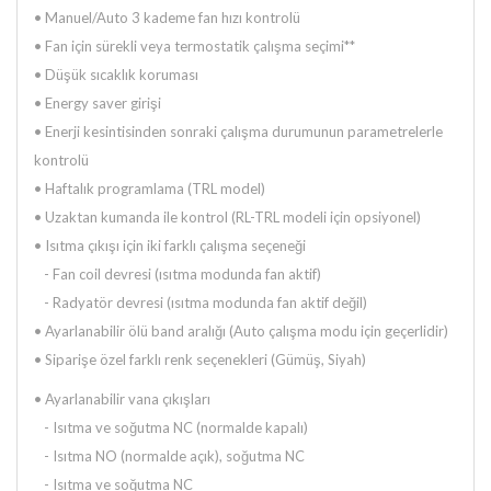
• Manuel/Auto 3 kademe fan hızı kontrolü
• Fan için sürekli veya termostatik çalışma seçimi**
• Düşük sıcaklık koruması
• Energy saver girişi
• Enerji kesintisinden sonraki çalışma durumunun parametrelerle
kontrolü
• Haftalık programlama (TRL model)
• Uzaktan kumanda ile kontrol (RL-TRL modeli için opsiyonel)
• Isıtma çıkışı için iki farklı çalışma seçeneği
- Fan coil devresi (ısıtma modunda fan aktif)
- Radyatör devresi (ısıtma modunda fan aktif değil)
• Ayarlanabilir ölü band aralığı (Auto çalışma modu için geçerlidir)
• Siparişe özel farklı renk seçenekleri (Gümüş, Siyah)
• Ayarlanabilir vana çıkışları
- Isıtma ve soğutma NC (normalde kapalı)
- Isıtma NO (normalde açık), soğutma NC
- Isıtma ve soğutma NC