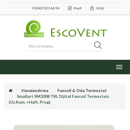
0 (242) 321 66 34
Kayıt
Giriş
Toggl
navig
Havalandırma
Fancoil & Oda Termostat
Smallart SM2008 TRL Dijital Fancoil Termostatı
(Uz.Kum. +Haft. Prog)