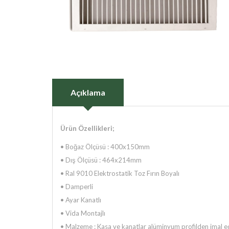
Açıklama
Ürün Özellikleri;
• Boğaz Ölçüsü : 400x150mm
•
Dış Ölçüsü : 464x214mm
•
Ral 9010 Elektrostatik Toz Fırın Boyalı
•
Damperli
•
Ayar Kanatlı
•
Vida Montajlı
•
Malzeme : Kasa ve kanatlar alüminyum profilden imal e