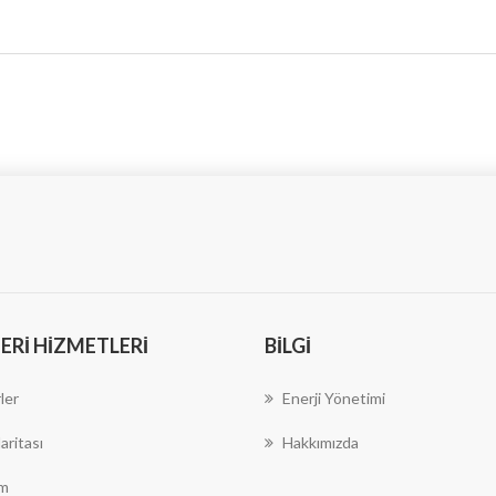
RI HIZMETLERI
BILGI
ler
Enerji Yönetimi
aritası
Hakkımızda
im