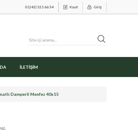
0 (242) 321 66 34
Kayıt
Giriş
ZDA
İLETIŞIM
anatlı Damperli Menfez 40x15
niz.