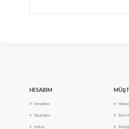
HESABIM
MÜŞTE
Hesabım
Haber
Siparişler
Site H
Adres
İletiş