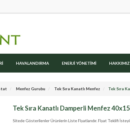
RI
HAVALANDIRMA
ENERJI YÖNETIMI
HAKKIMI
stat
Menfez Gurubu
Tek Sıra Kanatlı Menfez
Tek Sıra K
Tek Sıra Kanatlı Damperli Menfez 40x15
Sitede Gösterilenler Ürünlerin Liste Fiyatlarıdır. Fiyat Teklifi İsteyi