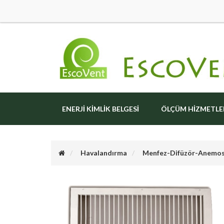
ENERJI KIMLIK BELGESI
ÖLÇÜM HIZMETLE
Havalandırma
Menfez-Difüzör-Anemo