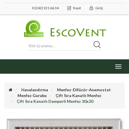
0 (242) 321 66 34
Kayıt
Giriş
Toggl
navig
Havalandırma
Menfez-Difüzör-Anemostat
Menfez Gurubu
Çift Sıra Kanatlı Menfez
Çift Sıra Kanatlı Damperli Menfez 30x20