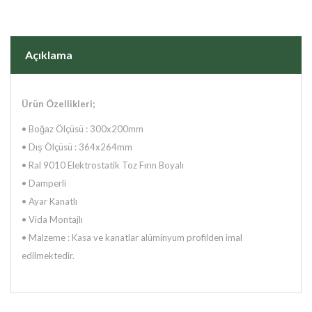
Açıklama
Ürün Özellikleri;
• Boğaz Ölçüsü : 300x200mm
•
Dış Ölçüsü : 364x264mm
•
Ral 9010 Elektrostatik Toz Fırın Boyalı
•
Damperli
•
Ayar Kanatlı
•
Vida Montajlı
•
Malzeme : Kasa ve kanatlar alüminyum profilden imal
edilmektedir.