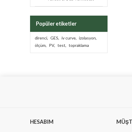
Popüler etiketler
direnci
,
GES
,
iv curve
,
izolasyon
,
ölçüm
,
PV
,
test
,
topraklama
HESABIM
MÜŞTE