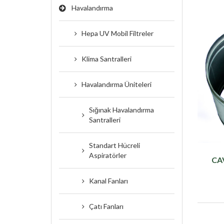
Havalandırma
Hepa UV Mobil Filtreler
Klima Santralleri
Havalandırma Üniteleri
Sığınak Havalandırma
Santralleri
Standart Hücreli
Aspiratörler
CAV
Kanal Fanları
Çatı Fanları