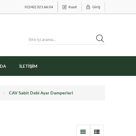
0 (242) 321 66 34
Kayıt
Giriş
ZDA
İLETIŞIM
i
CAV Sabit Debi Ayar Damperleri