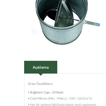
Açıklama
Ürün Özellikleri;
•
Bağlantı Çapı : 250mm
• Debi Miktarı (Min. / Maks.) : 330 / 1650 m³/h
•
Her bir üniteye fabrikada işleyiş testi yapılmıştır.