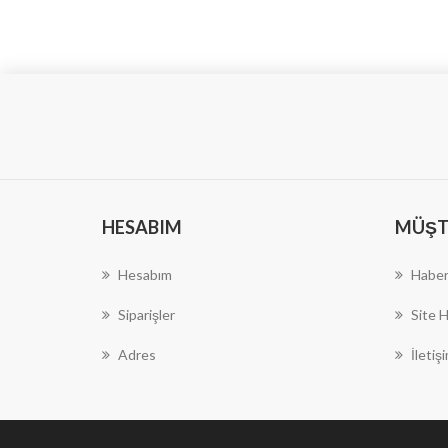
HESABIM
MÜŞTE
Hesabım
Haber
Siparişler
Site H
Adres
İletiş