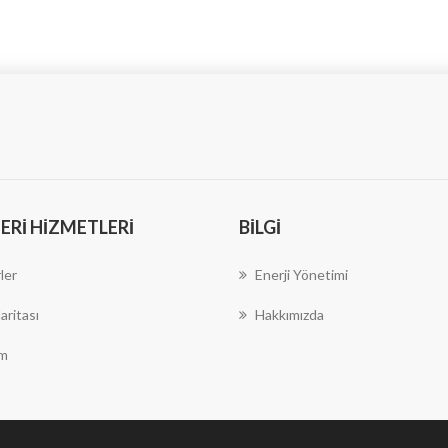
RI HIZMETLERI
BILGI
ler
Enerji Yönetimi
aritası
Hakkımızda
im