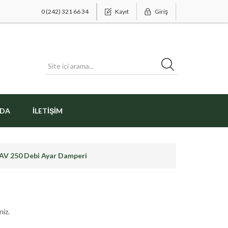
0 (242) 321 66 34
Kayıt
Giriş
ZDA
İLETIŞIM
AV 250 Debi Ayar Damperi
niz.