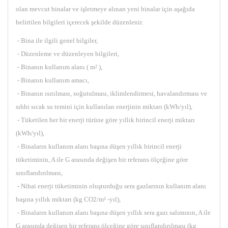
olan mevcut binalar ve işletmeye alınan yeni binalar için aşağıda
belirtilen bilgileri içerecek şekilde düzenlenir.
- Bina ile ilgili genel bilgiler,
- Düzenleme ve düzenleyen bilgileri,
- Binanın kullanım alanı ( m² ),
- Binanın kullanım amacı,
- Binanın ısıtılması, soğutulması, iklimlendirmesi, havalandırması ve
sıhhi sıcak su temini için kullanılan enerjinin miktarı (kWh/yıl),
- Tüketilen her bir enerji türüne göre yıllık birincil enerji miktarı
(kWh/yıl),
- Binaların kullanım alanı başına düşen yıllık birincil enerji
tüketiminin, A ile G arasında değişen bir referans ölçeğine göre
sınıflandırılması,
- Nihai enerji tüketiminin oluşturduğu sera gazlarının kullanım alanı
başına yıllık miktarı (kg CO2/m² -yıl),
- Binaların kullanım alanı başına düşen yıllık sera gazı salımının, A ile
G arasında değişen bir referans ölçeğine göre sınıflandırılması (kg