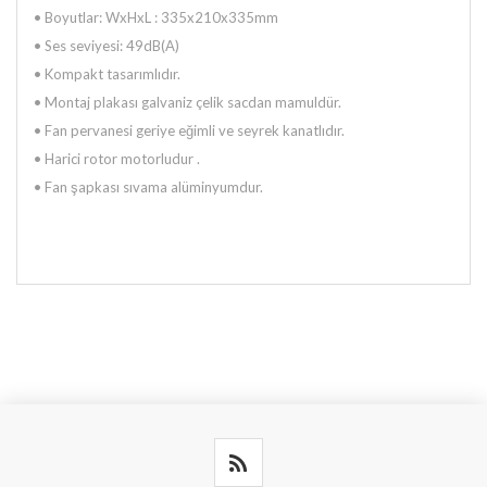
•
Boyutlar: WxHxL : 335x210x335mm
•
Ses seviyesi: 49dB(A)
•
Kompakt tasarımlıdır.
•
Montaj plakası galvaniz çelik sacdan mamuldür.
•
Fan pervanesi geriye eğimli ve seyrek kanatlıdır.
•
Harici rotor motorludur .
•
Fan şapkası sıvama alüminyumdur.