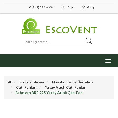
0 (242) 321 66 34
Kayıt
Giriş
Toggl
navig
Havalandırma
Havalandırma Üniteleri
Çatı Fanları
Yatay Atışlı Çatı Fanları
Bahçıvan BRF 225 Yatay Atışlı Çatı Fanı