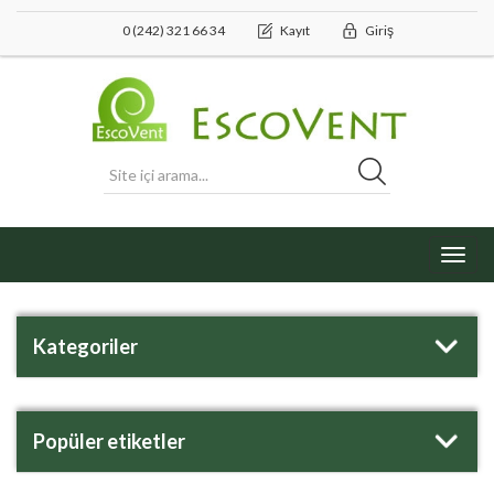
0 (242) 321 66 34
Kayıt
Giriş
Toggl
navig
Kategoriler
Popüler etiketler